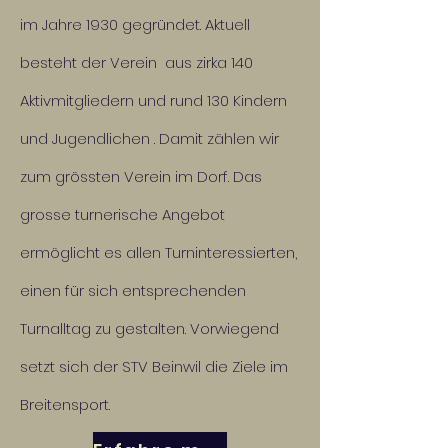
im Jahre 1930 gegründet. Aktuell
besteht der Verein aus zirka 140
Aktivmitgliedern und rund 130 Kindern
und Jugendlichen . Damit zählen wir
zum grössten Verein im Dorf. Das
grosse turnerische Angebot
ermöglicht es allen Turninteressierten,
einen für sich entsprechenden
Turnalltag zu gestalten. Vorwiegend
setzt sich der STV Beinwil die Ziele im
Breitensport.