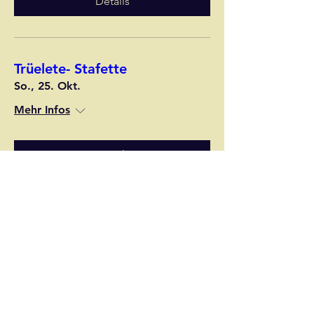
Details
Trüelete- Stafette
So., 25. Okt.
Mehr Infos
Details
Papiersammeln
Sa., 07. Nov.
Mehr Infos
Details