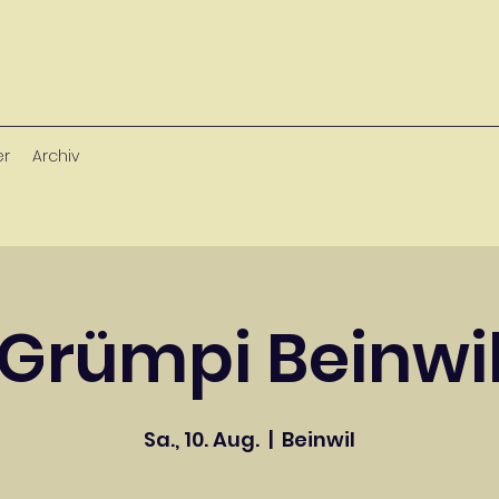
er
Archiv
Grümpi Beinwi
Sa., 10. Aug.
  |  
Beinwil