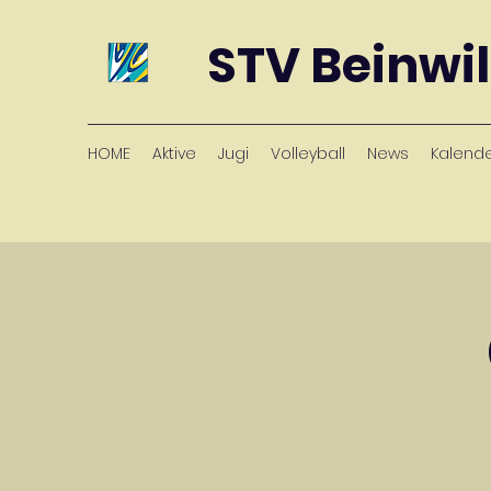
STV Beinwil
HOME
Aktive
Jugi
Volleyball
News
Kalend