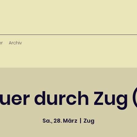
er
Archiv
uer durch Zug (
Sa., 28. März
  |  
Zug