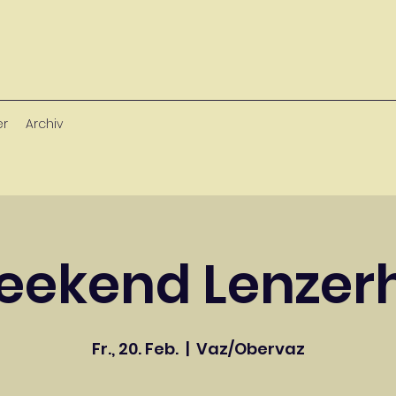
er
Archiv
eekend Lenzer
Fr., 20. Feb.
  |  
Vaz/Obervaz