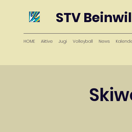
STV Beinwil
HOME
Aktive
Jugi
Volleyball
News
Kalend
Skiw