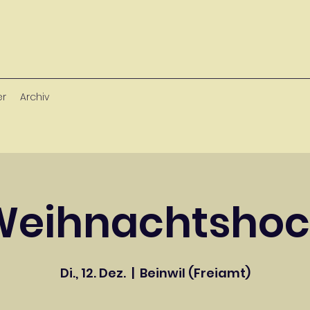
er
Archiv
Weihnachtshoc
Di., 12. Dez.
  |  
Beinwil (Freiamt)