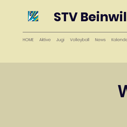
STV Beinwil
HOME
Aktive
Jugi
Volleyball
News
Kalend