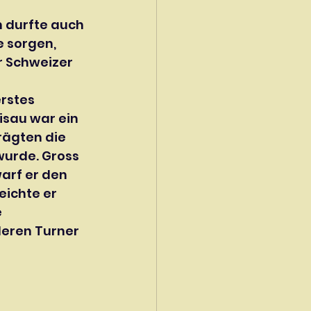
 durfte auch 
e sorgen, 
 Schweizer 
rstes 
isau war ein 
rägten die 
wurde. Gross 
arf er den 
ichte er 
 
eren Turner 