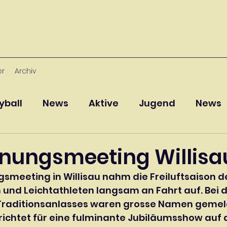
er
Archiv
yball
News
Aktive
Jugend
News
ffnungsmeeting Willisa
smeeting in Willisau nahm die Freiluftsaison de
 und Leichtathleten langsam an Fahrt auf. Bei de
Traditionsanlasses waren grosse Namen gemel
erichtet für eine fulminante Jubiläumsshow auf