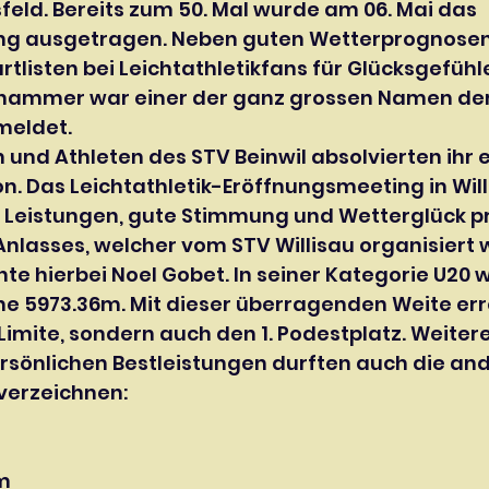
sfeld. Bereits zum 50. Mal wurde am 06. Mai das 
ng ausgetragen. Neben guten Wetterprognosen
tartlisten bei Leichtathletikfans für Glücksgefühl
hammer war einer der ganz grossen Namen der
meldet.
 und Athleten des STV Beinwil absolvierten ihr e
n. Das Leichtathletik-Eröffnungsmeeting in Will
lle Leistungen, gute Stimmung und Wetterglück p
nlasses, welcher vom STV Willisau organisiert 
e hierbei Noel Gobet. In seiner Kategorie U20 w
e 5973.36m. Mit dieser überragenden Weite erre
 Limite, sondern auch den 1. Podestplatz. Weitere
sönlichen Bestleistungen durften auch die and
verzeichnen:
2m