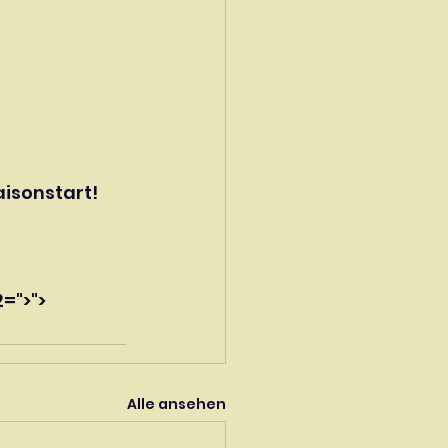
aisonstart!
=">">
Alle ansehen