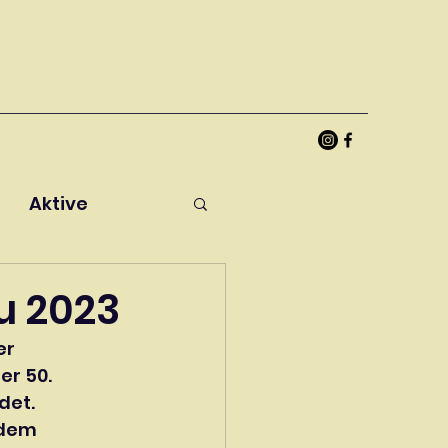
Aktive
u 2023
r 
r 50. 
det.
 dem 