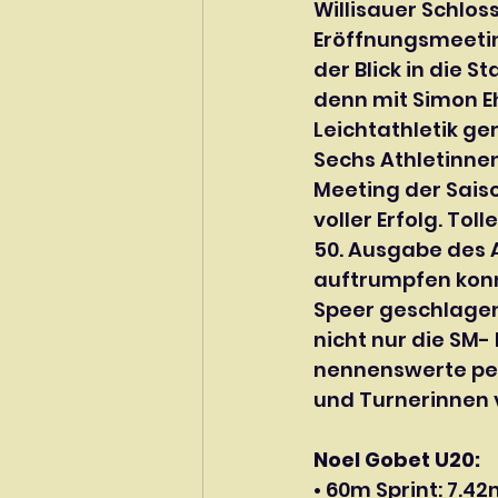
Willisauer Schlos
Eröffnungsmeeti
der Blick in die S
denn mit Simon E
Leichtathletik ge
Sechs Athletinnen
Meeting der Saiso
voller Erfolg. To
50. Ausgabe des A
auftrumpfen konnt
Speer geschlagen
nicht nur die SM-
nennenswerte per
und Turnerinnen 
Noel Gobet U20:
• 60m Sprint: 7.4