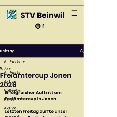
STV Beinwil
Beitrag
All Posts
5. Juni
All Posts
Freiämtercup Jonen
Aktive
2026
Volleyball
Erfolgreicher Auftritt am 
Freiämtercup in Jonen
News
Aktive
Letzten Freitag durfte unser 