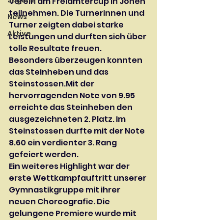
Jugend
Verein am Freiämtercup in Jonen 
teilnehmen. Die Turnerinnen und 
News
Turner zeigten dabei starke 
Aktive
Leistungen und durften sich über 
tolle Resultate freuen.
Besonders überzeugen konnten 
das Steinheben und das 
Steinstossen.Mit
 der 
hervorragenden Note von 9.95 
erreichte das Steinheben den 
ausgezeichneten 2. Platz. Im 
Steinstossen durfte mit der Note 
8.60 ein verdienter 3. Rang 
gefeiert werden.
Ein weiteres Highlight war der 
erste Wettkampfauftritt unserer 
Gymnastikgruppe mit ihrer 
neuen Choreografie. Die 
gelungene Premiere wurde mit 