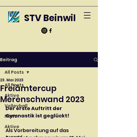
STV Beinwil
Beitrag
All Posts
23. Mai 2023
All Posts
Freiämtercup
Aktive
Merenschwand 2023
Volleyball
Der erste Auftritt der 
Gymnastik ist geglückt!
News
Aktive
Als Vorbereitung auf das 