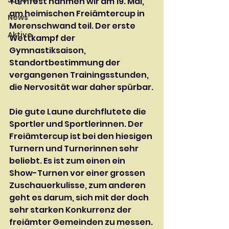
Jugend
Turnfest nahmen wir am 19. Mai, 
am heimischen Freiämtercup in 
News
Merenschwand teil. Der erste 
Aktive
Wettkampf der 
Gymnastiksaison, 
Standortbestimmung der 
vergangenen Trainingsstunden, 
die Nervosität war daher spürbar.
Die gute Laune durchflutete die 
Sportler und Sportlerinnen. Der 
Freiämtercup ist bei den hiesigen 
Turnern und Turnerinnen sehr 
beliebt. Es ist zum einen ein 
Show-Turnen vor einer grossen 
Zuschauerkulisse, zum anderen 
geht es darum, sich mit der doch 
sehr starken Konkurrenz der 
freiämter Gemeinden zu messen.