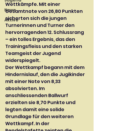
Jugend
Wettkämpfe. Mit einer 
News
Gesamtnote von 26,80 Punkten 
sicherten sich die jungen 
Aktive
Turnerinnen und Turner den 
hervorragenden 12. Schlussrang 
– ein tolles Ergebnis, das den 
Trainingsfleiss und den starken 
Teamgeist der Jugend 
widerspiegelt.
Der Wettkampf begann mit dem 
Hindernislauf, den die Jugikinder 
mit einer Note von 8,33 
absolvierten. Im 
anschliessenden Ballwurf 
erzielten sie 8,70 Punkte und 
legten damit eine solide 
Grundlage für den weiteren 
Wettkampf. In der 
Pendelstafette zeigten die 