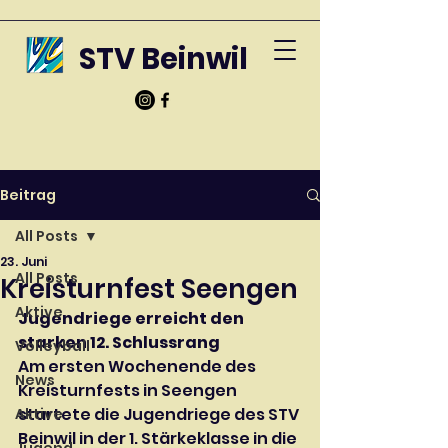
STV Beinwil
Beitrag
All Posts
23. Juni
All Posts
Kreisturnfest Seengen
Aktive
Jugendriege erreicht den 
starken 12. Schlussrang
Volleyball
Am ersten Wochenende des 
News
Kreisturnfests in Seengen 
startete die Jugendriege des STV 
Aktive
Beinwil in der 1. Stärkeklasse in die 