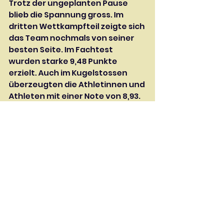
Trotz der ungeplanten Pause 
blieb die Spannung gross. Im 
dritten Wettkampfteil zeigte sich 
das Team nochmals von seiner 
besten Seite. Im Fachtest 
wurden starke 9,48 Punkte 
erzielt. Auch im Kugelstossen 
überzeugten die Athletinnen und 
Athleten mit einer Note von 8,93. 
Für das Glanzresultat sorgten die 
Weitspringerinnen und 
Weitspringer, welche mit der 
Bestnote von 10,00 brillierten.
Das Ziel wurde mehr als erreicht. 
Mit der hervorragenden 
Gesamtnote von 28,43 Punkten 
durften die Aktiven stolz den 2. 
Schlussrang in der 2. 
Stärkeklasse entgegennehmen. 