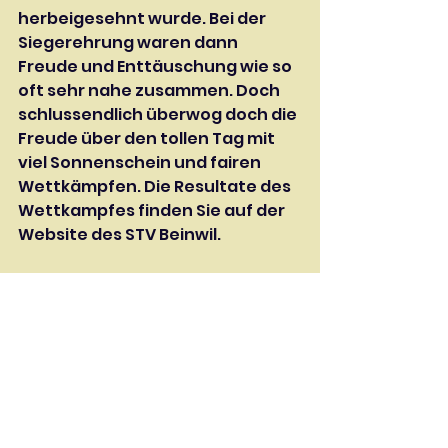
herbeigesehnt wurde. Bei der 
Siegerehrung waren dann 
Freude und Enttäuschung wie so 
oft sehr nahe zusammen. Doch 
schlussendlich überwog doch die 
Freude über den tollen Tag mit 
viel Sonnenschein und fairen 
Wettkämpfen. Die Resultate des 
Wettkampfes finden Sie auf der 
Website des STV Beinwil.
Für die Jugi Beinwil: Andrea 
Kathriner
Jugend
News