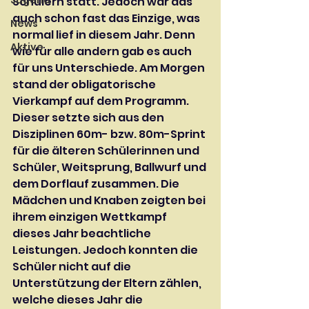
Jugend
Schülern statt. Jedoch war das 
auch schon fast das Einzige, was 
News
normal lief in diesem Jahr. Denn 
Aktive
wie für alle andern gab es auch 
für uns Unterschiede. Am Morgen 
stand der obligatorische 
Vierkampf auf dem Programm. 
Dieser setzte sich aus den 
Disziplinen 60m- bzw. 80m-Sprint 
für die älteren Schülerinnen und 
Schüler, Weitsprung, Ballwurf und 
dem Dorflauf zusammen. Die 
Mädchen und Knaben zeigten bei 
ihrem einzigen Wettkampf 
dieses Jahr beachtliche 
Leistungen. Jedoch konnten die 
Schüler nicht auf die 
Unterstützung der Eltern zählen, 
welche dieses Jahr die 