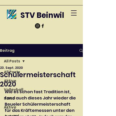
STV Beinwil
Beitrag
All Posts
23. Sept. 2020
All Posts
Schülermeisterschaft
Aktive
2020
Volleyball
Wie es schon fast Tradition ist, 
fand auch dieses Jahr wieder die 
News
Beueler Schülermeisterschaft 
Aktive
für das Kräftemessen unter den 