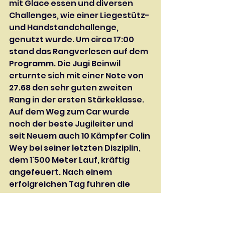
mit Glace essen und diversen 
Challenges, wie einer Liegestütz- 
und Handstandchallenge, 
genutzt wurde. Um circa 17:00 
stand das Rangverlesen auf dem 
Programm. Die Jugi Beinwil 
erturnte sich mit einer Note von 
27.68 den sehr guten zweiten 
Rang in der ersten Stärkeklasse. 
Auf dem Weg zum Car wurde 
noch der beste Jugileiter und 
seit Neuem auch 10 Kämpfer Colin 
Wey bei seiner letzten Disziplin, 
dem 1'500 Meter Lauf, kräftig 
angefeuert. Nach einem 
erfolgreichen Tag fuhren die 
Jugikinder und Leiter wieder 
nach Hause ins wunderschöne 
Beinwil.