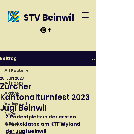
STV Beinwil
Beitrag
All Posts
28. Juni 2023
All Posts
Zürcher
Aktive
Kantonalturnfest 2023
Volleyball
Jugi Beinwil
News
2. Podestplatz in der ersten 
Stärkeklasse am KTF Wyland 
Aktive
der Jugi Beinwil