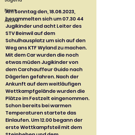
Jugend
News
Am Sonntag den, 18.06.2023, 
besammelten sich um 07.30 44 
Aktive
Jugikinder und acht Leiter des 
STV Beinwil auf dem 
Schulhausplatz um sich auf den 
Weg ans KTF Wyland zu machen. 
Mit dem Car wurden die noch 
etwas müden Jugikinder von 
dem Carchauffeur Guido nach 
Dägerlen gefahren. Nach der 
Ankunft auf dem weitläufigen 
Wettkampfgelände wurden die 
Plätze im Festzelt eingenommen. 
Schon bereits bei warmen 
Temperaturen startete das 
Einlaufen. Um 12.00 begann der 
erste Wettkampfsteil mit dem 
Steinheben und dem 