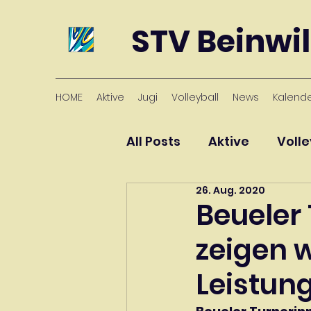
STV Beinwil
HOME
Aktive
Jugi
Volleyball
News
Kalend
All Posts
Aktive
Volle
26. Aug. 2020
Beueler
zeigen w
Leistun