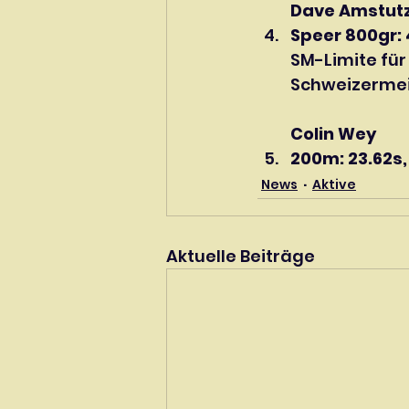
Dave Amstutz       
Speer 800gr:
SM-Limite für
Schweizermei
Colin Wey
200m: 23.62s,
News
Aktive
Aktuelle Beiträge