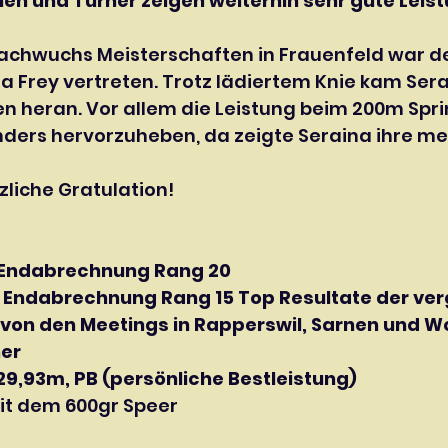
nen und Turner zeigen weiterhin sehr gute Leis
achwuchs Meisterschaften in Frauenfeld war de
na Frey vertreten. Trotz lädiertem Knie kam Ser
en heran. Vor allem die Leistung beim 200m Spri
nders hervorzuheben, da zeigte Seraina ihre me
liche Gratulation!
 
, Endabrechnung Rang 20
, Endabrechnung Rang 15 Top Resultate der ve
on den Meetings in Rapperswil, Sarnen und Wo
      
29,93m, PB (persönliche Bestleistung)
mit dem 600gr Speer