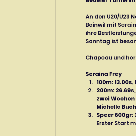
Beueler Turnerin
An den U20/U23 N
Beinwil mit Serai
ihre Bestleistung
Sonntag ist beso
Chapeau und herz
Seraina Frey            
100m: 13.00s
200m: 26.69s
zwei Wochen v
Michelle Bucher
Speer 600gr: 
Erster Start 