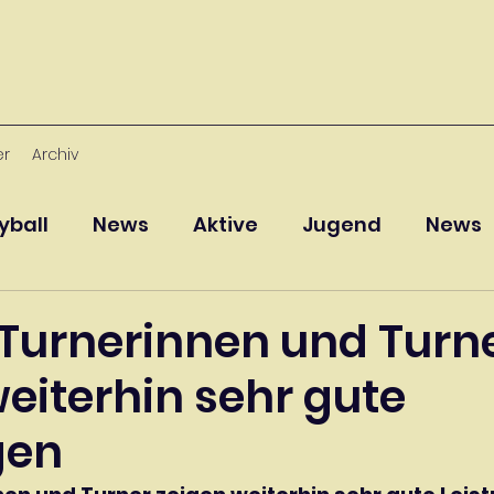
er
Archiv
yball
News
Aktive
Jugend
News
 Turnerinnen und Turn
eiterhin sehr gute
gen