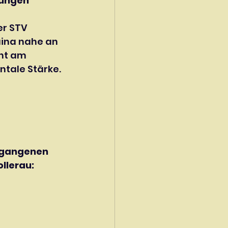
tungen
r STV 
aina nahe an 
nt am 
ntale Stärke.
rgangenen 
llerau: 