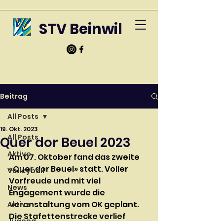
STV Beinwil
Beitrag
All Posts
19. Okt. 2023
All Posts
Quer dor Beuel 2023
Aktive
Am 07. Oktober fand das zweite 
«Quer dor Beuel» statt. Voller 
Volleyball
Vorfreude und mit viel 
News
Engagement wurde die 
Veranstaltung vom OK geplant. 
Aktive
Die Stafettenstrecke verlief 