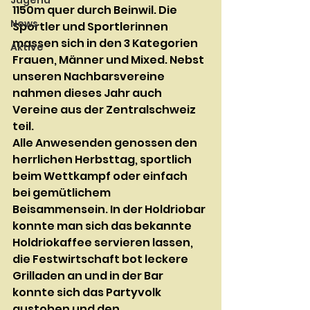
Jugend
1150m quer durch Beinwil. Die 
News
Sportler und Sportlerinnen 
massen sich in den 3 Kategorien 
Aktive
Frauen, Männer und Mixed. Nebst 
unseren Nachbarsvereine 
nahmen dieses Jahr auch 
Vereine aus der Zentralschweiz 
teil. 
Alle Anwesenden genossen den 
herrlichen Herbsttag, sportlich 
beim Wettkampf oder einfach 
bei gemütlichem 
Beisammensein. In der Holdriobar 
konnte man sich das bekannte 
Holdriokaffee servieren lassen, 
die Festwirtschaft bot leckere 
Grilladen an und in der Bar 
konnte sich das Partyvolk 
austoben und den 