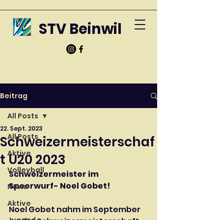
STV Beinwil
Beitrag
All Posts
22. Sept. 2023
All Posts
Schweizermeisterschaf
Aktive
t U20 2023
Volleyball
Schweizermeister im 
Speerwurf- Noel Gobet!
News
Aktive
Noel Gobet nahm im September 