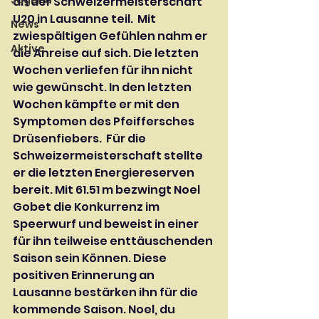
Jugend
an der Schweizermeisterschaft 
U20 in Lausanne teil.  Mit 
News
zwiespältigen Gefühlen nahm er 
Aktive
die Anreise auf sich. Die letzten 
Wochen verliefen für ihn nicht 
wie gewünscht. In den letzten 
Wochen kämpfte er mit den 
Symptomen des Pfeiffersches 
Drüsenfiebers.  Für die 
Schweizermeisterschaft stellte 
er die letzten Energiereserven 
bereit. Mit 61.51 m bezwingt Noel 
Gobet die Konkurrenz im 
Speerwurf und beweist in einer 
für ihn teilweise enttäuschenden 
Saison sein Können. Diese 
positiven Erinnerung an 
Lausanne bestärken ihn für die 
kommende Saison. Noel, du 