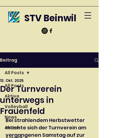
STV Beinwil
Beitrag
All Posts
13. Okt. 2025
All Posts
Der Turnverein
Aktive
unterwegs in
Volleyball
Frauenfeld
News
Bei strahlendem Herbstwetter 
machte sich der Turnverein am 
Aktive
vergangenen Samstag auf zur 