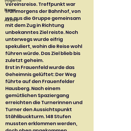
Jugend
Vereinsreise. Treffpunkt war 
News
frühmorgens der Bahnhof, von 
wo aus die Gruppe gemeinsam 
Aktive
mit dem Zug in Richtung 
unbekanntes Ziel reiste. Noch 
unterwegs wurde eifrig 
spekuliert, wohin die Reise wohl 
führen würde. Das Ziel blieb bis 
zuletzt geheim.
Erst in Frauenfeld wurde das 
Geheimnis gelüftet: Der Weg 
führte auf den Frauenfelder 
Hausberg. Nach einem 
gemütlichen Spaziergang 
erreichten die Turnerinnen und 
Turner den Aussichtspunkt 
Stählibuckturm. 148 Stufen 
mussten erklommen werden, 
doch oben angekommen 