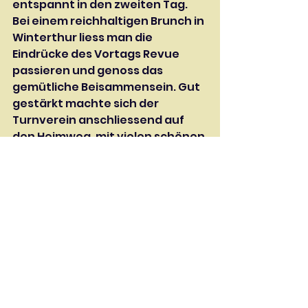
entspannt in den zweiten Tag. 
Bei einem reichhaltigen Brunch in 
Winterthur liess man die 
Eindrücke des Vortags Revue 
passieren und genoss das 
gemütliche Beisammensein. Gut 
gestärkt machte sich der 
Turnverein anschliessend auf 
den Heimweg, mit vielen schönen 
Erinnerungen im Gepäck.
Für den STV Beinwil: Alessandra 
Villiger
Alle ansehen
Aktuelle Beiträge