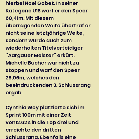
hierbei Noel Gobet. In seiner 
Kategorie U18 warf er den Speer 
60,41m. Mit diesem 
überragenden Weite übertraf er 
nicht seine letztjährige Weite, 
sondern wurde auch zum 
wiederholten Titelverteidiger 
‘’Aargauer Meister’’ erkürt. 
Michelle Bucher war nicht zu 
stoppen und warf den Speer 
28,06m, welches den 
beeindruckenden 3. Schlussrang 
ergab.
Cynthia Wey platzierte sich im 
Sprint 100m mit einer Zeit 
von12.62 s in die Top drei und 
erreichte den dritten 
Schlussrang. Ebenfalls eine 