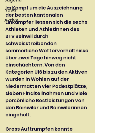
Jugend
Im Kampf um die Auszeichnung 
News
der besten kantonalen 
Aktive
Einkämpfer liessen sich die sechs 
Athleten und Athletinnen des 
STV Beinwil durch 
schweisstreibenden 
sommerliche Wetterverhältnisse 
über zwei Tage hinweg nicht 
einschüchtern. Von den 
Kategorien U16 bis zu den Aktiven 
wurden in Wohlen auf der 
Niedermatten vier Podestplätze, 
sieben Finalteilnahmen und viele 
persönliche Bestleistungen von 
den Beinwiler und Beinwilerinnen 
eingeholt.
Gross Auftrumpfen konnte 