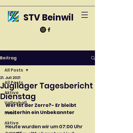
STV Beinwil
Beitrag
All Posts
21. Juli 2021
All Posts
Jugilager Tagesbericht
Aktive
Dienstag
Volleyball
Wer ist der Zorro?- Er bleibt 
weiterhin ein Unbekannter
News
Aktive
Heute wurden wir um 07:00 Uhr 