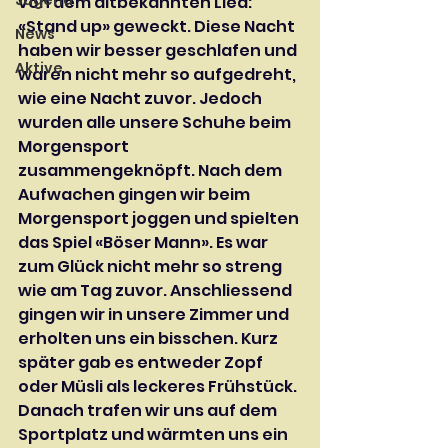
Jugend
von dem altbekannten Lied: 
«Stand up» geweckt. Diese Nacht 
News
haben wir besser geschlafen und 
Aktive
waren nicht mehr so aufgedreht, 
wie eine Nacht zuvor. Jedoch 
wurden alle unsere Schuhe beim 
Morgensport 
zusammengeknöpft. Nach dem 
Aufwachen gingen wir beim 
Morgensport joggen und spielten 
das Spiel «Böser Mann». Es war 
zum Glück nicht mehr so streng 
wie am Tag zuvor. Anschliessend 
gingen wir in unsere Zimmer und 
erholten uns ein bisschen. Kurz 
später gab es entweder Zopf 
oder Müsli als leckeres Frühstück. 
Danach trafen wir uns auf dem 
Sportplatz und wärmten uns ein 