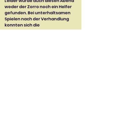
Leider wurde auch diesen Abend 
weder der Zorro noch ein Helfer 
gefunden. Bei unterhaltsamen 
Spielen nach der Verhandlung 
konnten sich die 
Olympiagruppen noch weitere 
Taler dazuverdienen. Und so ging 
auch der dritte Tag im Jugilager 
zu Ende.
Jugend
News
Alle ansehen
Aktuelle Beiträge