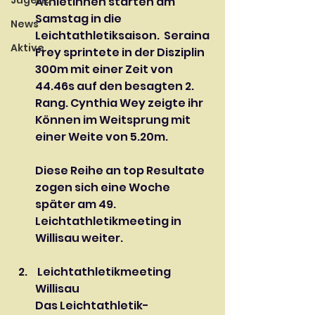
Jugend
Athletinnen starten am 
Samstag in die 
News
Leichtathletiksaison.  Seraina 
Aktive
Frey sprintete in der Disziplin 
300m mit einer Zeit von 
44.46s auf den besagten 2. 
Rang. Cynthia Wey zeigte ihr 
Können im Weitsprung mit 
einer Weite von 5.20m.
Diese Reihe an top Resultate 
zogen sich eine Woche 
später am 49. 
Leichtathletikmeeting in 
Willisau weiter.
 Leichtathletikmeeting 
Willisau
Das Leichtathletik-