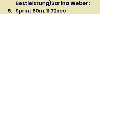
Bestleistung)S
arina Weber: 
Sprint 80m: 11.72sec 
Weitsprung: 4.20mN
oel 
Gobet: 
Sprint 60m: 7.38sec 
(persönliche Bestleistung) 
Speer 700g: 62.36m 
(persönliche 
Bestleistung)C
olin Wey: 
Sprint 60m: 7.27sec 
Sprint 100m: 11.52sec 
(persönliche Bestleistung) 
Sprint 150m; 17.25secF
ür den 
STV Beinwil: Alessandra Villiger 
News
Aktive