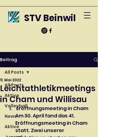
STV Beinwil
Beitrag
All Posts
11. Mai 2022
All Posts
Leichtathletikmeetings
Aktive
in Cham und Willisau
Volleyball
 Eröffnungsmeeting in Cham
Am 30. April fand das 41. 
News
Eröffnungsmeeting in Cham 
Aktive
statt. Zwei unserer 