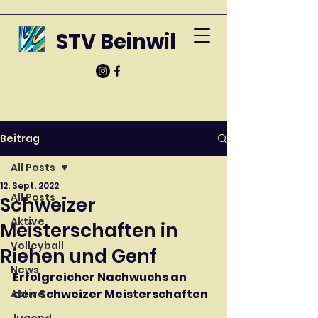
STV Beinwil
Beitrag
All Posts
12. Sept. 2022
All Posts
Schweizer
Aktive
Meisterschaften in
Volleyball
Riehen und Genf
News
Erfolgreicher Nachwuchs an 
den Schweizer Meisterschaften
Aktive