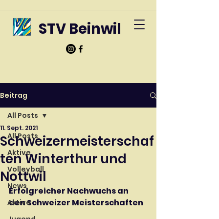
STV Beinwil
Beitrag
All Posts
11. Sept. 2021
All Posts
Schweizermeisterschaf
Aktive
ten Winterthur und
Volleyball
Nottwil
News
Erfolgreicher Nachwuchs an 
den Schweizer Meisterschaften
Aktive