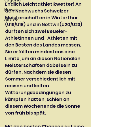
Jugend
Endlich Leichtathletikwetter! An 
News
den Nachwuchs Schweizer 
Meisterschaften in Winterthur 
Aktive
(U16/U18) und in Nottwil (U20/U23) 
durften sich zwei Beueler- 
Athletinnen und -Athleten mit 
den Besten des Landes messen. 
Sie erfüllten mindestens eine 
Limite, um an diesen Nationalen 
Meisterschaften dabei sein zu 
dürfen. Nachdem sie diesen 
Sommer verschiedentlich mit 
nassen und kalten 
Witterungsbedingungen zu 
kämpfen hatten, schien an 
diesem Wochenende die Sonne 
von früh bis spät.
Mit den besten Chancen auf eine 